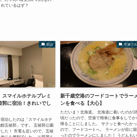
されているはず？
宿泊
空港グ
】スマイルホテルプレミ
新千歳空港のフードコートでラー
稜郭に宿泊！きれいでし
ンを食べる【大心】
ただいま！北海道。 北海道に着いたのが1
頃だったので、空港で簡単に食事をしてか
に宿泊したのは「スマイルホテ
帰ることにしました。 サクッと食べたか
館五稜郭」です。 五稜郭公園
ので、フードコートへ。 ラーメンが目に
した！ 市電も近いので、五稜
ったのでラーメンにしました！ うどんも
光にも便利でした。 お部屋も