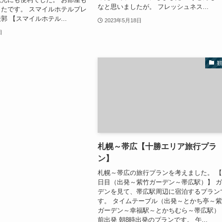
なと思いましたが。 フレッシュネス...
たです。 スマイルホテルプレ
郭 【スマイルホテル...
2023年5月18日
日
札幌～帯広【十勝エリア旅行プラ
ン】
札幌～帯広の旅行プランを考えました。 【
日目（出発～紫竹ガーデン～帯広駅）】 
デンを見て、帯広駅周辺に宿泊するプラン
す。 タイムテーブル（出発～とかち亭～
ガーデン～幸福駅～とかちむら～帯広駅）
前出発 朝8時出発のプランです。 午...