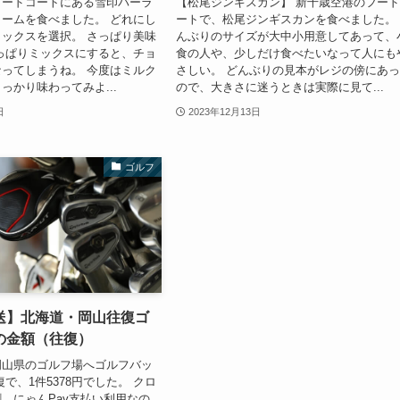
フードコートにある雪印パーラ
【松尾ジンギスカン】 新千歳空港のフー
ームを食べました。 どれにし
ートで、松尾ジンギスカンを食べました。
ックスを選択。 さっぱり美味
んぶりのサイズが大中小用意してあって、
っぱりミックスにすると、チョ
食の人や、少しだけ食べたいなって人にも
ってしまうね。 今度はミルク
さしい。 どんぶりの見本がレジの傍にあ
っかり味わってみよ...
ので、大きさに迷うときは実際に見て...
日
2023年12月13日
ゴルフ
送】北海道・岡山往復ゴ
の金額（往復）
岡山県のゴルフ場へゴルフバッ
で、1件5378円でした。 クロ
、にゃんPay支払い利用なの