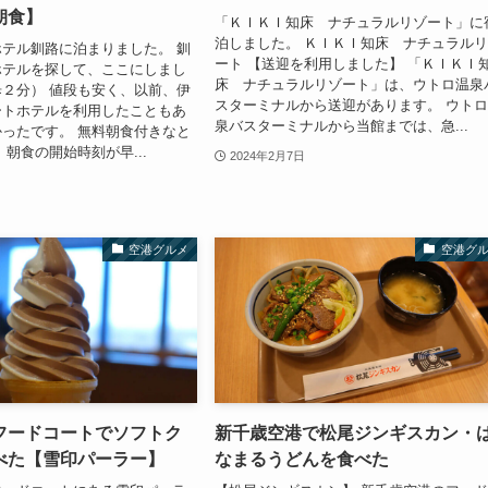
朝食】
「ＫＩＫＩ知床 ナチュラルリゾート」に
泊しました。 ＫＩＫＩ知床 ナチュラル
テル釧路に泊まりました。 釧
ート 【送迎を利用しました】 「ＫＩＫＩ
ホテルを探して、ここにしまし
床 ナチュラルリゾート」は、ウトロ温泉
２分） 値段も安く、以前、伊
スターミナルから送迎があります。 ウト
ートホテルを利用したこともあ
泉バスターミナルから当館までは、急...
ったです。 無料朝食付きなと
 朝食の開始時刻が早...
2024年2月7日
空港グルメ
空港グ
フードコートでソフトク
新千歳空港で松尾ジンギスカン・
べた【雪印パーラー】
なまるうどんを食べた