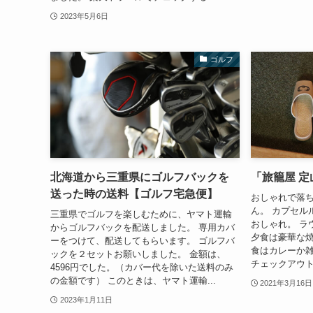
2023年5月6日
ゴルフ
北海道から三重県にゴルフバックを
「旅籠屋 
送った時の送料【ゴルフ宅急便】
おしゃれで落ち
ん。 カプセル
三重県でゴルフを楽しむために、ヤマト運輸
おしゃれ。 ラ
からゴルフバックを配送しました。 専用カバ
夕食は豪華な焼
ーをつけて、配送してもらいます。 ゴルフバ
食はカレーか雑
ックを２セットお願いしました。 金額は、
チェックアウ
4596円でした。（カバー代を除いた送料のみ
の金額です） このときは、ヤマト運輸...
2021年3月16日
2023年1月11日