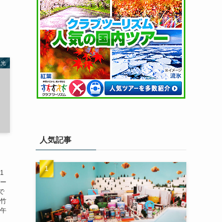
観光
人気記事
1
ガー
で
紫竹
 午