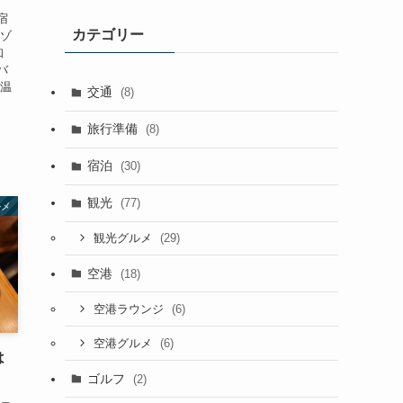
イ
宿
カテゴリー
ブ
リゾ
知
バ
ロ温
交通
(8)
旅行準備
(8)
宿泊
(30)
観光
(77)
ルメ
(29)
観光グルメ
空港
(18)
(6)
空港ラウンジ
(6)
空港グルメ
は
ゴルフ
(2)