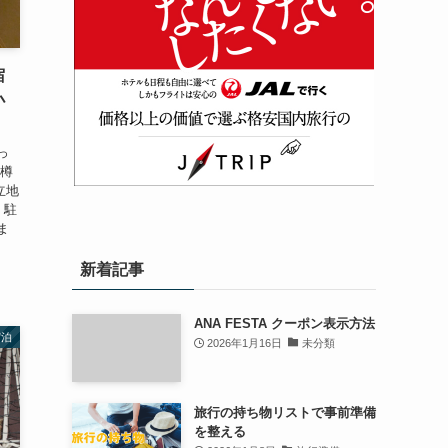
宿
小
っ
小樽
立地
 駐
ま
新着記事
ANA FESTA クーポン表示方法
宿泊
2026年1月16日
未分類
旅行の持ち物リストで事前準備
を整える