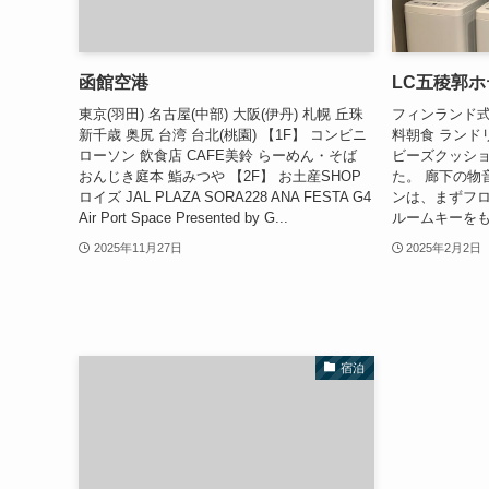
函館空港
LC五稜郭ホ
東京(羽田) 名古屋(中部) 大阪(伊丹) 札幌 丘珠
フィンランド式
新千歳 奥尻 台湾 台北(桃園) 【1F】 コンビニ
料朝食 ランド
ローソン 飲食店 CAFE美鈴 らーめん・そば
ビーズクッショ
おんじき庭本 鮨みつや 【2F】 お土産SHOP
た。 廊下の物
ロイズ JAL PLAZA SORA228 ANA FESTA G4
ンは、まずフ
Air Port Space Presented by G...
ルームキーをも
2025年11月27日
2025年2月2日
宿泊