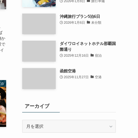
2026年1月8日
旅行準備
沖縄旅行プラン5泊6日
2026年1月6日
未分類
し
ば
側か
ダイワロイネットホテル那覇国
屋で
際通り
トイ
2025年12月16日
宿泊
函館空港
2025年11月27日
空港
宿泊
アーカイブ
ア
ー
カ