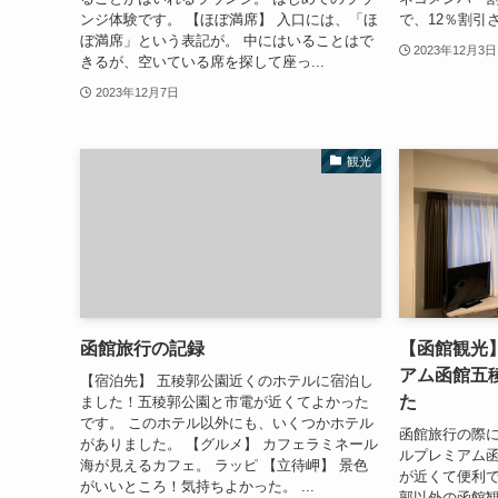
ンジ体験です。 【ほぼ満席】 入口には、「ほ
で、12％割引
ぼ満席」という表記が。 中にはいることはで
2023年12月3日
きるが、空いている席を探して座っ...
2023年12月7日
観光
函館旅行の記録
【函館観光
アム函館五
【宿泊先】 五稜郭公園近くのホテルに宿泊し
た
ました！五稜郭公園と市電が近くてよかった
です。 このホテル以外にも、いくつかホテル
函館旅行の際
がありました。 【グルメ】 カフェラミネール
ルプレミアム函
海が見えるカフェ。 ラッピ 【立待岬】 景色
が近くて便利で
がいいところ！気持ちよかった。 ...
郭以外の函館観