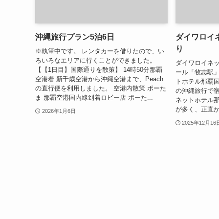
沖縄旅行プラン5泊6日
ダイワロイ
り
※執筆中です。 レンタカーを借りたので、い
ろいろなエリアに行くことができました。
ダイワロイネ
【【1日目】国際通りを散策】 14時50分那覇
ール「牧志駅」
空港着 新千歳空港から沖縄空港まで、Peach
トホテル那覇国
の直行便を利用しました。 空港内散策 ポーた
の沖縄旅行で
ま 那覇空港国内線到着ロビー店 ポーた...
ネットホテル那
が多く、正直か
2026年1月6日
2025年12月16