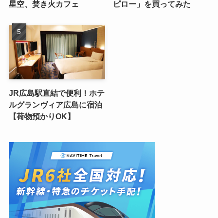
ネムリゾート（NEMU
スタンダードプロダクトの
RESORT）に宿泊！夕日、
「くるっとたためるネック
星空、焚き火カフェ
ピロー」を買ってみた
JR広島駅直結で便利！ホテ
ルグランヴィア広島に宿泊
【荷物預かりOK】