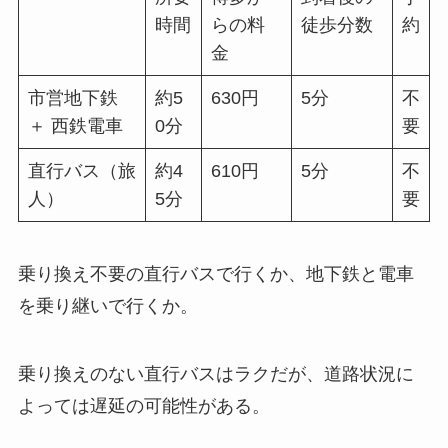
時間
らの料
徒歩分数
約
金
市営地下鉄
約5
630円
5分
不
＋ 西鉄電車
0分
要
直行バス（旅
約4
610円
5分
不
人）
5分
要
乗り換え不要の直行バスで行くか、地下鉄と電車
を乗り継いで行くか。
乗り換えのない直行バスはラクだが、道路状況に
よっては遅延の可能性がある。