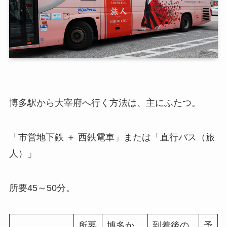
博多駅から大宰府へ行く方法は、主にふたつ。
「市営地下鉄 ＋ 西鉄電車」または「直行バス（旅
人）」
所要45～50分。
所要
博多か
到着後の
予