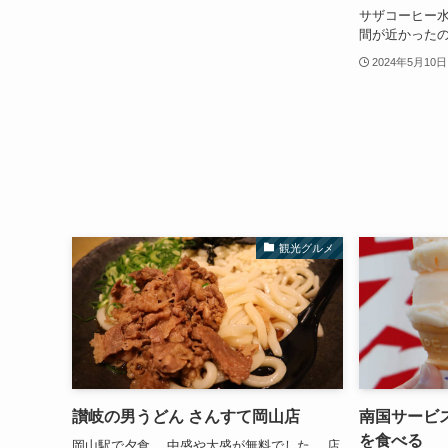
サザコーヒー水
間が近かった
2024年5月10日
観光グルメ
讃岐の男うどん さんすて岡山店
南国サービ
を食べる
岡山駅で夕食。 中盛や大盛が無料でした。 店