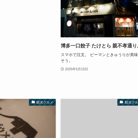
博多一口餃子 たけとら 親不孝通り
スマホで注文。 ピーマンときゅうりが美
そう。
2025年5月15日
観光グルメ
観光グ