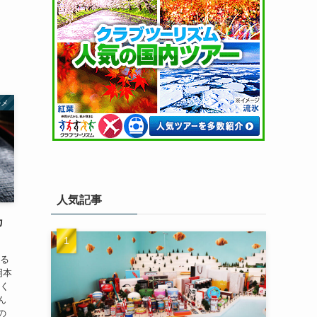
ルメ
人気記事
カ
べる
岡本
にく
ん
の