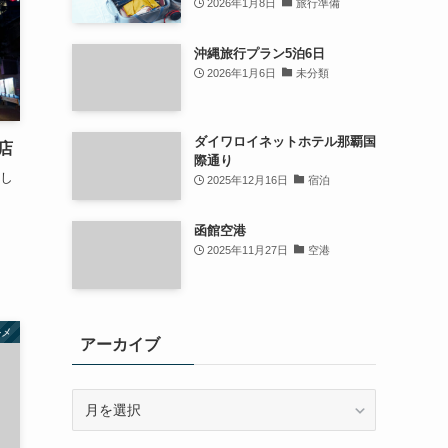
2026年1月8日
旅行準備
沖縄旅行プラン5泊6日
2026年1月6日
未分類
ダイワロイネットホテル那覇国
店
際通り
味し
2025年12月16日
宿泊
函館空港
2025年11月27日
空港
ルメ
アーカイブ
ア
ー
カ