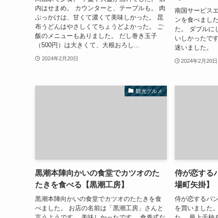
内はせまめ。 カウンターと、テーブルも。 肉
南国サービスエ
ぶっかけは、甘くて濃くて美味しかった。 昆
ンを食べました
布うどんはやさしくてちょうどよかった。 ご
た。 ダブルに
飯のメニューもありました。 だし巻き玉子
いしかったです
（500円）は大きくて、大根おろし...
迷いました。
2024年2月20日
2024年2月20日
観光グルメ
黒潮本陣向かいの食堂でカツオのた
侍が恋する
たきを食べる【黒潮工房】
場町矢掛】
黒潮本陣向かいの食堂でカツオのたたきを食
侍が恋するパ
べました。 お店の名前は「黒潮工房」さんと
を買いました。
言うようです。 美味しかったです。 食券式な
た。 最上干柿