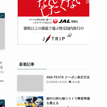
ルメ
め
新着記事
妹店
タに
ANA FESTA クーポン表示方法
enu
2026年1月16日
未分類
旅行の持ち物リストで事前準備
ルメ
を整える