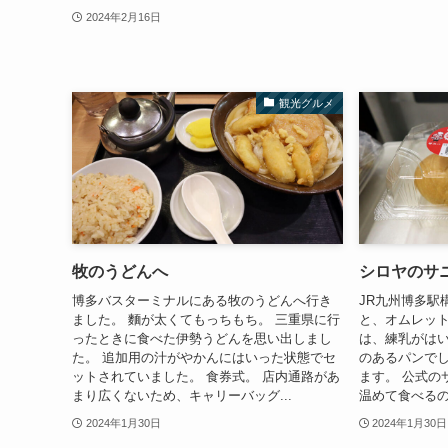
2024年2月16日
観光グルメ
牧のうどんへ
シロヤのサ
博多バスターミナルにある牧のうどんへ行き
JR九州博多駅
ました。 麵が太くてもっちもち。 三重県に行
と、オムレット
ったときに食べた伊勢うどんを思い出しまし
は、練乳がはい
た。 追加用の汁がやかんにはいった状態でセ
のあるパンでし
ットされていました。 食券式。 店内通路があ
ます。 公式の
まり広くないため、キャリーバッグ...
温めて食べる
2024年1月30日
2024年1月30日