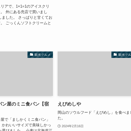
リアで、1×1=1のアイスクリ
。 外にある売店で買いまし
しました。 さっぱりと甘くてお
。 ごっくんソフトクリームと
観光グルメ
観光グ
パン屋のミニ食パン【宿
えびめしや
岡山のソウルフード「えびめし」を食べま
た。
ン屋で「ましかくミニ食パン」
 かわいいサイズで美味しかっ
2024年2月16日
を選びました。 小麦は北海道江