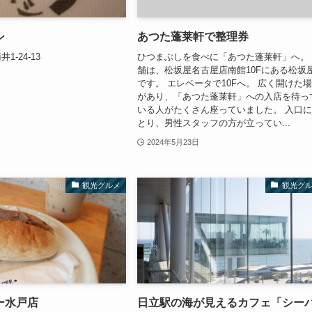
シ
あつた蓬莱軒で整理券
-24-13
ひつまぶしを食べに「あつた蓬莱軒」へ。
舗は、松坂屋名古屋店南館10Fにある松坂
です。 エレベータで10Fへ。 広く開けた
があり、「あつた蓬莱軒」への入店を待っ
いる人がたくさん座っていました。 入口
とり、男性スタッフの方が立ってい...
2024年5月23日
観光グルメ
観光グ
ー水戸店
日立駅の海が見えるカフェ「シー