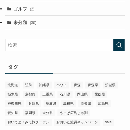
ゴルフ
(2)
未分類
(30)
タグ
北海道
弘前
沖縄県
ハワイ
青森
青森県
茨城県
栃木県
京都府
三重県
石川県
岡山県
愛媛県
神奈川県
兵庫県
鳥取県
島根県
高知県
広島県
愛知県
福岡県
大分県
やっぱ広島じゃ割
おいでよ！みえ旅クーポン
おおいた旅得キャンペーン
sale