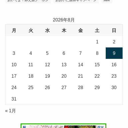
北海道
弘前
沖縄県
ハワイ
青森
青森県
茨城県
栃木県
京都府
三重県
石川県
岡山県
愛媛県
神奈川県
兵庫県
鳥取県
島根県
高知県
広島県
愛知県
福岡県
大分県
やっぱ広島じゃ割
おいでよ！みえ旅クーポン
おおいた旅得キャンペーン
sale
2026年8月
月
火
水
木
金
土
日
1
2
3
4
5
6
7
8
9
10
11
12
13
14
15
16
17
18
19
20
21
22
23
24
25
26
27
28
29
30