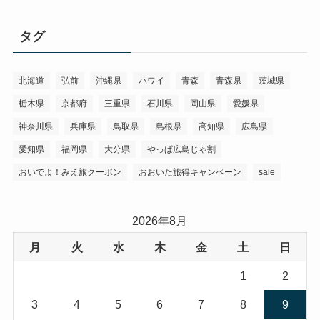
タグ
北海道
弘前
沖縄県
ハワイ
青森
青森県
茨城県
栃木県
京都府
三重県
石川県
岡山県
愛媛県
神奈川県
兵庫県
鳥取県
島根県
高知県
広島県
愛知県
福岡県
大分県
やっぱ広島じゃ割
おいでよ！みえ旅クーポン
おおいた旅得キャンペーン
sale
2026年8月
月
火
水
木
金
土
日
1
2
3
4
5
6
7
8
9