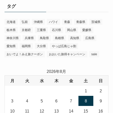
タグ
北海道
弘前
沖縄県
ハワイ
青森
青森県
茨城県
栃木県
京都府
三重県
石川県
岡山県
愛媛県
神奈川県
兵庫県
鳥取県
島根県
高知県
広島県
愛知県
福岡県
大分県
やっぱ広島じゃ割
おいでよ！みえ旅クーポン
おおいた旅得キャンペーン
sale
2026年8月
月
火
水
木
金
土
日
1
2
3
4
5
6
7
8
9
10
11
12
13
14
15
16